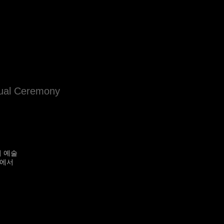
tual Ceremony
의 예술
K에서