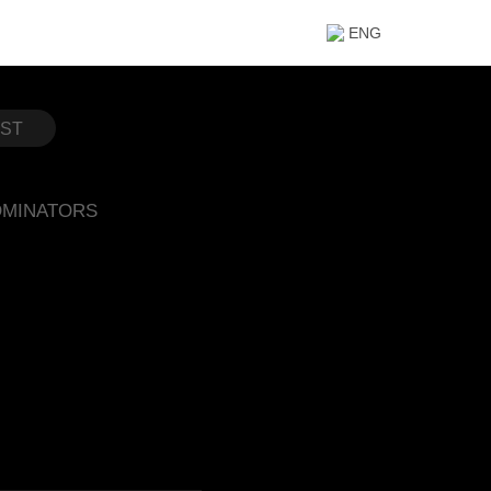
ENG
1ST
MINATORS