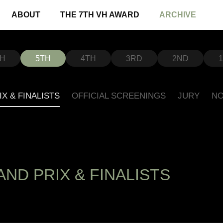
ABOUT
THE 7TH VH AWARD
ARCHIVE
TH
5TH
4TH
3RD
2ND
X & FINALISTS
OFFICIAL SCREENINGS
JURY
NO
ND PRIX & FINALISTS