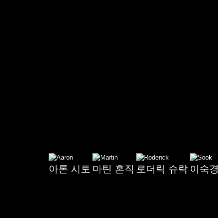
아론 시토
마틴 혼직
로더릭 슈락
이숙