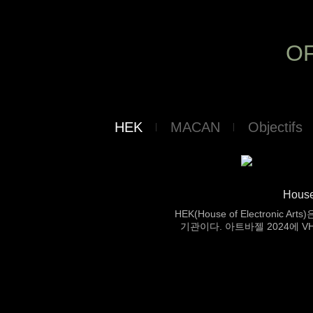
OF
HEK
MACAN
Objectifs
House 
HEK(House of Electro
기관이다. 아트바젤 2024에 