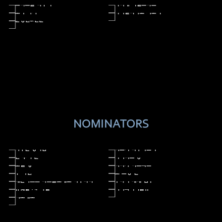
크리스틀 바우어
사비네 히멜스바흐
오나 하저
마시밀리아노 지오니
문경원&전준
NOMINATORS
마누뽄 릉아람
리즈키 라주아르디
탄 후이 쿤
아이리스 롱
조엘 퀑
리티카 비스와스
우 다퀀
도 뜨엉 린
레온하르트 바르톨로메오 마누바바
수바시 테베 림부
슈웨탈 A. 파텔
지지와이더블유
엑소네모